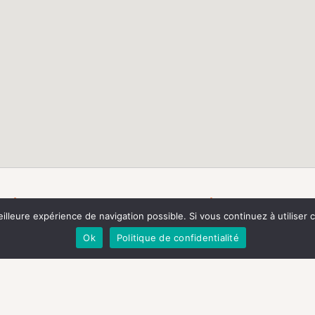
e éventuelle condamnation soit entrée en force, toute 
nationale ou internationale est présumée innocente
meilleure expérience de navigation possible. Si vous continuez à utilise
Ok
Politique de confidentialité
t: +41 22 321 61 10
e:
info@trialinternational.org