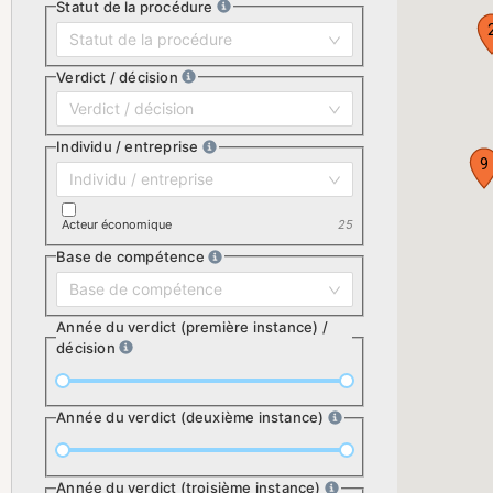
Statut de la procédure
Statut de la procédure
Verdict / décision
Verdict / décision
Individu / entreprise
9
Individu / entreprise
Acteur économique
25
Base de compétence
Base de compétence
Année du verdict (première instance) /
décision
Année du verdict (deuxième instance)
Année du verdict (troisième instance)