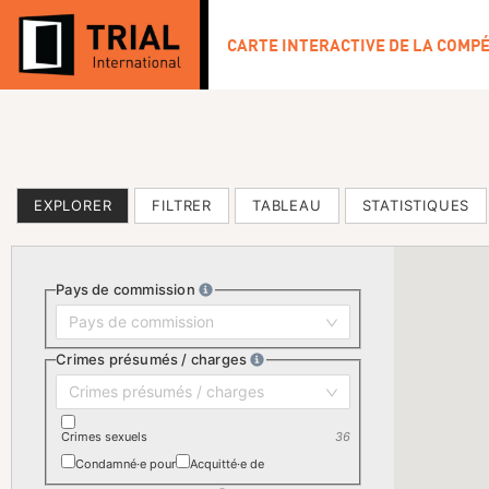
CARTE INTERACTIVE DE LA COMP
EXPLORER
FILTRER
TABLEAU
STATISTIQUES
Pays de commission
Pays de commission
Crimes présumés / charges
Crimes présumés / charges
Crimes sexuels
36
Condamné·e pour
Acquitté·e de